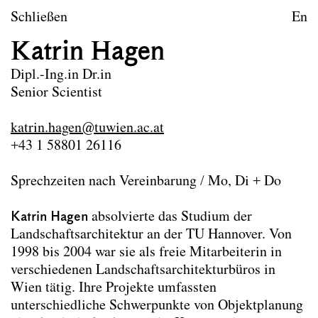
zum Inhalt springen
TU Wien
Schließen
En
Landschaftsarchitektur un
Katrin Hagen
Leitbild
Dipl.-Ing.in Dr.in
Senior Scientist
Lehre
katrin.hagen@tuwien.ac.at
Forschungsprojekte
+43 1 58801 26116
Publikationen
Sprechzeiten nach Vereinbarung / Mo, Di + Do
Archiv
Erasmus
Katrin Hagen
absolvierte das Studium der
Landschaftsarchitektur an der TU Hannover. Von
Team
1998 bis 2004 war sie als freie Mitarbeiterin in
verschiedenen Landschaftsarchitekturbüros in
Wien tätig. Ihre Projekte umfassten
Team
Professor*innen
unterschiedliche Schwerpunkte von Objektplanung
Wissenschaftliche Mitarbeiter*innen