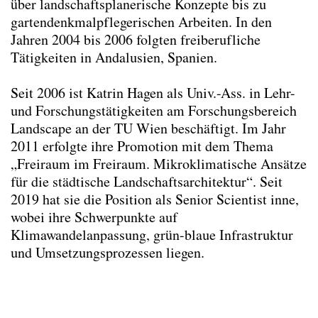
über landschaftsplanerische Konzepte bis zu
Annalisa Mauri
gartendenkmalpflegerischen Arbeiten. In den
Boris Salak
Jahren 2004 bis 2006 folgten freiberufliche
Katrin Hagen
Tätigkeiten in Andalusien, Spanien.
Lars Hopstock
Lotta Steger
Seit 2006 ist Katrin Hagen als Univ.-Ass. in Lehr-
Norbert Trolf
und Forschungstätigkeiten am Forschungsbereich
Studienassistent*innen
Landscape an der TU Wien beschäftigt. Im Jahr
Tutor*innen
2011 erfolgte ihre Promotion mit dem Thema
Projektmitarbeiter*innen
„Freiraum im Freiraum. Mikroklimatische Ansätze
Sekretariat
für die städtische Landschaftsarchitektur“. Seit
Lektor*innen
2019 hat sie die Position als Senior Scientist inne,
Ehemaliges Team
wobei ihre Schwerpunkte auf
Ehemalige Lektor*innen
Klimawandelanpassung, grün-blaue Infrastruktur
und Umsetzungsprozessen liegen.
Kontakt
Impressum