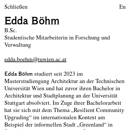
zum Inhalt springen
TU Wien
Schließen
En
Landschaftsarchitektur un
Edda Böhm
Leitbild
B.Sc.
Studentische Mitarbeiterin in Forschung und
Lehre
Verwaltung
Forschungsprojekte
edda.boehm@tuwien.ac.at
Publikationen
Edda Böhm
studiert seit 2023 im
Archiv
Masterstudiengang Architektur an der Technischen
Erasmus
Universität Wien und hat zuvor ihren Bachelor in
Architektur und Stadtplanung an der Universität
Team
Stuttgart absolviert. Im Zuge ihrer Bachelorarbeit
hat sie sich mit dem Thema „Resilient Community
Upgrading“ im internationalen Kontext am
Team
Professor*innen
Beispiel der informellen Stadt „Greenland“ in
Wissenschaftliche Mitarbeiter*innen