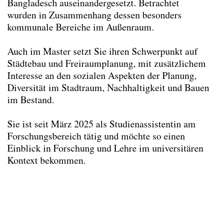
Bangladesch auseinandergesetzt. Betrachtet
Studienassistent*innen
wurden in Zusammenhang dessen besonders
Dominik Schmidt
kommunale Bereiche im Außenraum.
Edda Böhm
Sarita Holl
Auch im Master setzt Sie ihren Schwerpunkt auf
Tutor*innen
Städtebau und Freiraumplanung, mit zusätzlichem
Projektmitarbeiter*innen
Interesse an den sozialen Aspekten der Planung,
Sekretariat
Diversität im Stadtraum, Nachhaltigkeit und Bauen
Lektor*innen
im Bestand.
Ehemaliges Team
Ehemalige Lektor*innen
Sie ist seit März 2025 als Studienassistentin am
Forschungsbereich tätig und möchte so einen
Kontakt
Einblick in Forschung und Lehre im universitären
Impressum
Kontext bekommen.