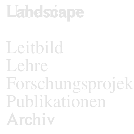
zum Inhalt springen
TU Wi
Landschaftsarchi
Leitbild
Lehre
Forschungsprojek
Publikationen
Archiv