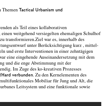
en Themen
Tactical Urbanism und
nden als Teil eines kollaborativen
, einen weitgehend versiegelten ehemaligen Schulhof
zu transformieren.Ziel war es, innerhalb des
tungsentwurf unter Berück­sichtigung kurz , mittel­
ln und erste Interventionen in einer zehn­tägigen
 war eine einge­hende Auseinandersetzung mit dem
rung und die enge Abstim­mung mit der
ndig. Im Zuge des ko-­kreativen Prozesses
f
Hard verbunden
. Zu den Kernelementen des
ultifunktionales Mobiliar für Jung und Alt, die
n urbanes Leitsystem und eine funktionale sowie