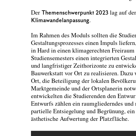
Der
Themenschwerpunkt 2023
lag auf d
Klimawandelanpassung
.
Im Rahmen des Moduls sollten die Studiere
Gestaltungsprozesses einen Impuls liefern
in Hard in einen klimagerechten Frei­raum 
Studiensemesters einen integrierten Gestal
und langfris­tiger Zeithorizonte zu entwicke
Bauwerkstatt vor Ort zu realisieren. Dazu
Ort, die Beteiligung der lokalen Bevölke
Marktgemeinde und der Ortsplanerin notwe
entwickelten die Studierenden den Entwur
Entwurfs zählen ein raumgliederndes und m
partielle Entsiegelung und Begrünung, ei
ästheti­sche Aufwertung der Platzfläche.