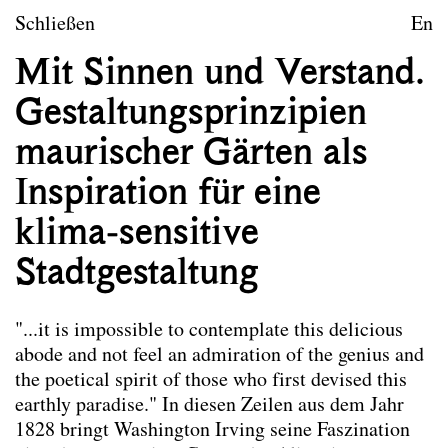
zum Inhalt springen
TU Wien
Schließen
En
Landschaftsarchitektur un
Mit Sinnen und Verstand.
Leitbild
Gestaltungsprinzipien
Lehre
maurischer Gärten als
Forschungsprojekte
Inspiration für eine
Publikationen
klima-sensitive
Stadtgestaltung
Publikationen
Die hier ausgewählten Publikationen der
Mitarbeiter*innen von Landscape spiegeln das
"...it is impossible to contemplate this delicious
Leitbild des Forschungsbereichs wider. Nicht alle
abode and not feel an admiration of the genius and
angeführten Publikationen wurden im Rahmen der
the poetical spirit of those who first devised this
Tätigkeit am Forschungsbereich verfasst.
earthly paradise." In diesen Zeilen aus dem Jahr
1828 bringt Washington Irving seine Faszination
Co-Habitation