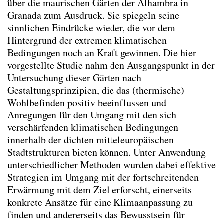
über die maurischen Gärten der Alhambra in
Kontextspezifität
Granada zum Ausdruck. Sie spiegeln seine
Klimawandelanpassung
sinnlichen Eindrücke wieder, die vor dem
Integrating Physical and Social Variables to
Hintergrund der extremen klimatischen
Enhance Understanding of Urban Forestry
Bedingungen noch an Kraft gewinnen. Die hier
key-Indicators
(2026)
vorgestellte Studie nahm den Ausgangspunkt in der
Aktivismus & Planung : Widerspruch oder
Untersuchung dieser Gärten nach
Chance?
(2025)
Gestaltungsprinzipien, die das (thermische)
Balancing Nature and Urban Life: Insights
Wohlbefinden positiv beeinflussen und
from Public Perceptions of Cheonggye
Anregungen für den Umgang mit den sich
Stream Restoration in Seoul
(2025)
verschärfenden klimatischen Bedingungen
Changing mindsets towards renewable
innerhalb der dichten mitteleuropäischen
energy landscapes in Switzerland
(2025)
Stadtstrukturen bieten können. Unter Anwendung
Transforming Spaces: Rethinking Urban
unterschiedlicher Methoden wurden dabei effektive
Parking Lots for a Sustainable Future
Strategien im Umgang mit der fortschreitenden
(2025)
Erwärmung mit dem Ziel erforscht, einerseits
Trinkbrunnen - Wasser ist (k)ein Luxusgut
konkrete Ansätze für eine Klimaanpassung zu
(2025)
finden und andererseits das Bewusstsein für
Co-creating Climate Resilient Public Spaces