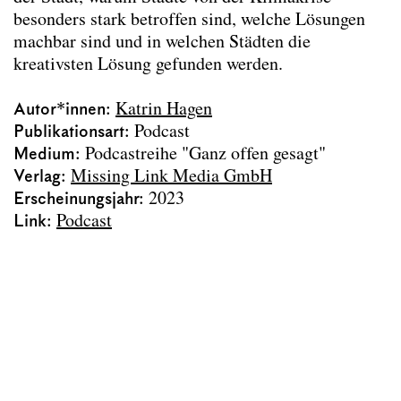
Kontextspezifität
besonders stark betroffen sind, welche Lösungen
Klimawandelanpassung
machbar sind und in welchen Städten die
Co-Creation
kreativsten Lösung gefunden werden.
Digitale Formate
Podcast: Zukunft Stadt #24
(2025)
Autor*innen
Katrin Hagen
Podcast: Zukunft Stadt #33
(2025)
Publikationsart
Podcast
Podcast: Zukunft Stadt #34
(2025)
Medium
Podcastreihe "Ganz offen gesagt"
Podcast: Zukunft Stadt #11
(2024)
Verlag
Missing Link Media GmbH
Podcast: A Palaver
(2023)
Erscheinungsjahr
2023
Podcast: Über die Hitze in der Stadt
(2023)
Link
Podcast
Archiv
Erasmus
Team
Kontakt