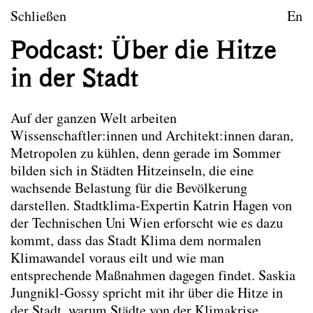
zum Inhalt springen
TU Wien
Schließen
En
Landschaftsarchitektur un
Podcast: Über die Hitze
Leitbild
in der Stadt
Lehre
Auf der ganzen Welt arbeiten
Forschungsprojekte
Wissenschaftler:innen und Architekt:innen daran,
Metropolen zu kühlen, denn gerade im Sommer
Publikationen
bilden sich in Städten Hitzeinseln, die eine
wachsende Belastung für die Bevölkerung
Publikationen
Die hier ausgewählten Publikationen der
darstellen. Stadtklima-Expertin Katrin Hagen von
Mitarbeiter*innen von Landscape spiegeln das
der Technischen Uni Wien erforscht wie es dazu
Leitbild des Forschungsbereichs wider. Nicht alle
kommt, dass das Stadt Klima dem normalen
angeführten Publikationen wurden im Rahmen der
Klimawandel voraus eilt und wie man
Tätigkeit am Forschungsbereich verfasst.
entsprechende Maßnahmen dagegen findet. Saskia
Jungnikl-Gossy spricht mit ihr über die Hitze in
Co-Habitation
der Stadt, warum Städte von der Klimakrise