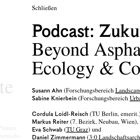
en
Schließen
tektur und Landsch
Podcast: Zuku
Beyond Asphal
Ecology & Co
te
Susann Ahn
(Forschungsbereich
Landscap
Sabine Knierbein
(Forschungsbereich
Urb
Cordula Loidl-Reisch
(TU Berlin, emerit.)
Markus Reiter
(7. Bezirk, Neubau, Wien),
r*innen
Eva Schwab
(
TU Graz
) und
bereichs
Daniel Zimmermann
(
3:0 Landschaftsarch