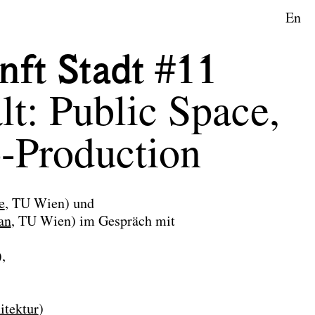
En
aftsplanung
nft Stadt #11
t: Public Space,
-Production
e
, TU Wien) und
an
, TU Wien) im Gespräch mit
,
itektur
)