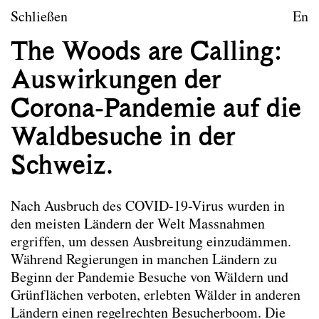
zum Inhalt springen
TU Wien
Schließen
En
Landschaftsarchitektur un
The Woods are Calling:
Leitbild
Auswirkungen der
Lehre
Corona-Pandemie auf die
Forschungsprojekte
Waldbesuche in der
Publikationen
Schweiz.
Publikationen
Nach Ausbruch des COVID-19-Virus wurden in
Die hier ausgewählten Publikationen der
den meisten Ländern der Welt Massnahmen
Mitarbeiter*innen von Landscape spiegeln das
ergriffen, um dessen Ausbreitung einzudämmen.
Leitbild des Forschungsbereichs wider. Nicht alle
Während Regierungen in manchen Ländern zu
angeführten Publikationen wurden im Rahmen der
Beginn der Pandemie Besuche von Wäldern und
Tätigkeit am Forschungsbereich verfasst.
Grünflächen verboten, erlebten Wälder in anderen
Ländern einen regelrechten Besucherboom. Die
Co-Habitation