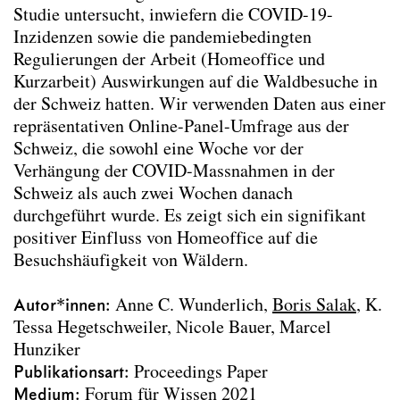
Studie untersucht, inwiefern die COVID-19-
Verantwortung für nicht-menschliche
Inzidenzen sowie die pandemiebedingten
Stakeholder.
(2026)
Regulierungen der Arbeit (Homeoffice und
Animal-Aided Design – planning for
Kurzarbeit) Auswirkungen auf die Waldbesuche in
biodiversity in the built environment by
der Schweiz hatten. Wir verwenden Daten aus einer
embedding a species’ life-cycle into
repräsentativen Online-Panel-Umfrage aus der
landscape architectural and urban design
Schweiz, die sowohl eine Woche vor der
processes
(2025)
Verhängung der COVID-Massnahmen in der
Die Planung von Städten als Orte der
Schweiz als auch zwei Wochen danach
Cohabitation
(2024)
durchgeführt wurde. Es zeigt sich ein signifikant
Mediation
(2024)
positiver Einfluss von Homeoffice auf die
There is a place for every animal, but not in
Besuchshäufigkeit von Wäldern.
my back yard: a survey on attitudes
towards urban animals and where people
Autor*innen
want them to live
Anne C. Wunderlich
(2024)
Boris Salak
K.
Tessa Hegetschweiler
Utilizing Design Objectives and Key
Nicole Bauer
Marcel
Hunziker
Performance Indicators as a Means for
Publikationsart
Multi-Species Building Envelopes
Proceedings Paper
(2024)
Medium
Architectural Multispecies Building Design:
Forum für Wissen 2021