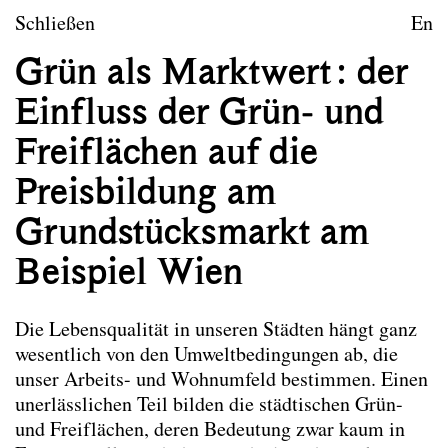
zum Inhalt springen
TU Wien
Schließen
En
Landschaftsarchitektur un
Grün als Marktwert : der
Leitbild
Einfluss der Grün- und
Lehre
Freiflächen auf die
Forschungsprojekte
Preisbildung am
Publikationen
Grundstücksmarkt am
Beispiel Wien
Publikationen
Die hier ausgewählten Publikationen der
Mitarbeiter*innen von Landscape spiegeln das
Die Lebensqualität in unseren Städten hängt ganz
Leitbild des Forschungsbereichs wider. Nicht alle
wesentlich von den Umweltbedingungen ab, die
angeführten Publikationen wurden im Rahmen der
unser Arbeits- und Wohnumfeld bestimmen. Einen
Tätigkeit am Forschungsbereich verfasst.
unerlässlichen Teil bilden die städtischen Grün-
und Freiflächen, deren Bedeutung zwar kaum in
Co-Habitation