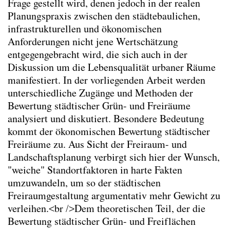
Frage gestellt wird, denen jedoch in der realen
Kontextspezifität
Planungspraxis zwischen den städtebaulichen,
A Huus für d'Lüt
(2026)
infrastrukturellen und ökonomischen
Exploring forest visits: Comparing
Anforderungen nicht jene Wertschätzung
experiences across Switzerland, Baden-
entgegengebracht wird, die sich auch in der
Württemberg, and Bayern in Germany
Diskussion um die Lebensqualität urbaner Räume
(2026)
manifestiert. In der vorliegenden Arbeit werden
Sorge um und für „den Bestand“
(2025)
unterschiedliche Zugänge und Methoden der
Mut zum Wandel. Taktischer Urbanismus als
Bewertung städtischer Grün- und Freiräume
Impuls für eine Transformation
analysiert und diskutiert. Besondere Bedeutung
öffentlicher Räume
(2024)
kommt der ökonomischen Bewertung städtischer
Landscapes without landscape architects :
Freiräume zu. Aus Sicht der Freiraum- und
the ecological beauty of informal urban
Landschaftsplanung verbirgt sich hier der Wunsch,
landscapes
(2023)
"weiche" Standortfaktoren in harte Fakten
Landscapes without landscape architects.
umzuwandeln, um so der städtischen
(2023)
Freiraumgestaltung argumentativ mehr Gewicht zu
Welche Potenziale bietet der ländliche
verleihen.<br />Dem theoretischen Teil, der die
Raum?
(2023)
Bewertung städtischer Grün- und Freiflächen
ISEK4
(2022)