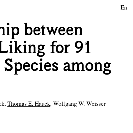
En
aftsplanung
hip between
iking for 91
 Species among
ck
Thomas E. Hauck
Wolfgang W. Weisser