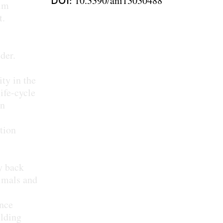
DOI
10.3390/ani13030488
 im
t.
der.
ty in the
ife-cycle
gn
tion
y back
nimals and
ance
ilding