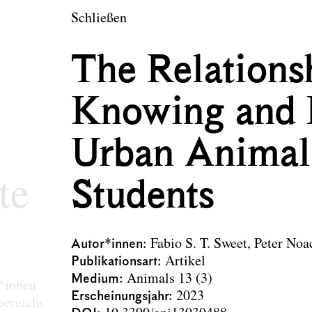
en
Schließen
tektur und Landsch
The Relations
Knowing and L
Urban Animal
te
Students
Autor*innen
Fabio S. T. Sweet
Peter Noa
Publikationsart
Artikel
Medium
Animals 13 (3)
r*innen
Erscheinungsjahr
2023
bereichs