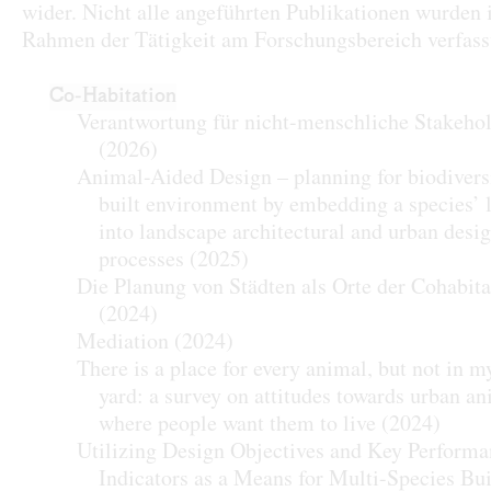
wider. Nicht alle angeführten Publikationen wurden
Rahmen der Tätigkeit am Forschungsbereich verfass
Co-Habitation
Verantwortung für nicht-menschliche Stakehol
(2026)
Animal-Aided Design – planning for biodiversi
built environment by embedding a species’ l
into landscape architectural and urban desi
processes
(2025)
Die Planung von Städten als Orte der Cohabita
(2024)
Mediation
(2024)
There is a place for every animal, but not in m
yard: a survey on attitudes towards urban a
where people want them to live
(2024)
Utilizing Design Objectives and Key Perform
Indicators as a Means for Multi-Species Bu