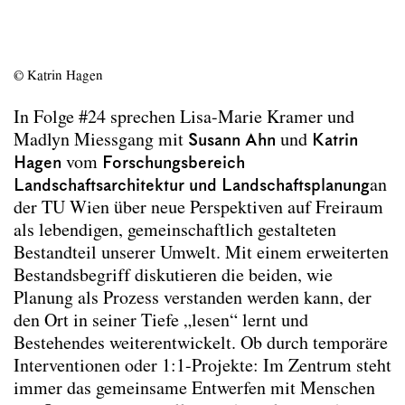
Context specificity
Climate change adaptation
Co-Creation
© Katrin Hagen
Digital formats
Podcast: Zukunft Stadt #24
(2025)
In Folge #24 sprechen Lisa-Marie Kramer und
Podcast: Zukunft Stadt #33
(2025)
Madlyn Miessgang mit
Susann Ahn
und
Katrin
Podcast: Zukunft Stadt #34
(2025)
Hagen
vom
Forschungsbereich
Podcast: Zukunft Stadt #11
(2024)
Landschaftsarchitektur und Landschaftsplanung
an
Podcast: A Palaver
(2023)
der TU Wien über neue Perspektiven auf Freiraum
Podcast: Über die Hitze in der Stadt
(2023)
als lebendigen, gemeinschaftlich gestalteten
Bestandteil unserer Umwelt. Mit einem erweiterten
Archive
Bestandsbegriff diskutieren die beiden, wie
Erasmus
Planung als Prozess verstanden werden kann, der
den Ort in seiner Tiefe „lesen“ lernt und
Team
Bestehendes weiterentwickelt. Ob durch temporäre
Interventionen oder 1:1-Projekte: Im Zentrum steht
Contact
immer das gemeinsame Entwerfen mit Menschen