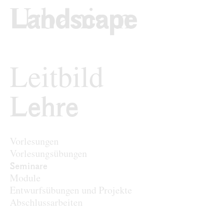
zum Inhalt springen
TU Wi
Landschaftsarchi
Leitbild
Lehre
Lehre
Vorlesungen
Vorlesungsübungen
Seminare
Module
Entwurfsübungen und Projekte
Abschlussarbeiten