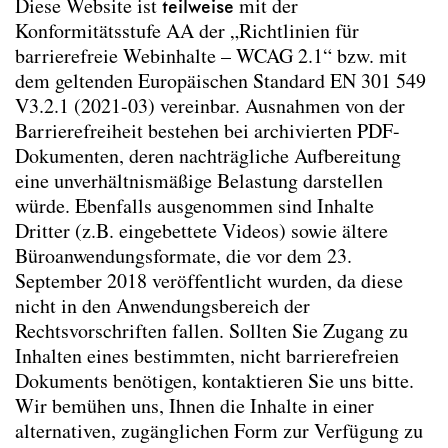
Diese Website ist
teilweise
mit der
Landschaftsplanung hat auf deren Inhalt keinen
Konformitätsstufe AA der „Richtlinien für
Einfluss und übernimmt dafür keine
barrierefreie Webinhalte – WCAG 2.1“ bzw. mit
Verantwortung.
dem geltenden Europäischen Standard EN 301 549
V3.2.1 (2021-03) vereinbar. Ausnahmen von der
Grafische Gestaltung:
Beton
Barrierefreiheit bestehen bei archivierten PDF-
Programmierung:
Florian C. Wachmann
Dokumenten, deren nachträgliche Aufbereitung
Datenschutzerklärung:
Informationen zum
eine unverhältnismäßige Belastung darstellen
Datenschutz
würde. Ebenfalls ausgenommen sind Inhalte
Dritter (z.B. eingebettete Videos) sowie ältere
Das Urheberrecht liegt bei der TU Wien —
Büroanwendungsformate, die vor dem 23.
Forschungsbereich für Landschaftsarchitektur und
September 2018 veröffentlicht wurden, da diese
Landschaftsplanung, bzw. den jeweiligen
nicht in den Anwendungsbereich der
Autor*innen.
Rechtsvorschriften fallen. Sollten Sie Zugang zu
Inhalten eines bestimmten, nicht barrierefreien
Barrierefreiheitserklärung
Dokuments benötigen, kontaktieren Sie uns bitte.
Wir bemühen uns, Ihnen die Inhalte in einer
alternativen, zugänglichen Form zur Verfügung zu