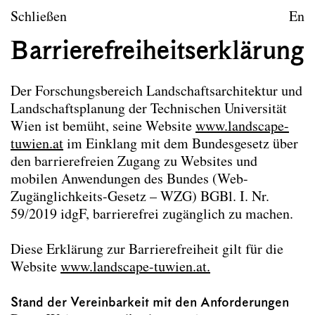
zum Inhalt springen
Website
www.landscape-tuwien.at
Schließen
En
Telefonnummer
+43 (0)1 58801 26110
Barrierefreiheitserklärung
E-Mail
landscape@tuwien.ac.at
Karlsplatz 13
Der Forschungsbereich Landschaftsarchitektur und
1040 Wien
Landschaftsplanung der Technischen Universität
Wien ist bemüht, seine Website
www.landscape-
Haftungsausschluss
tuwien.at
im Einklang mit dem Bundesgesetz über
Sämtliche Texte auf der Homepage der TU Wien
den barrierefreien Zugang zu Websites und
— Forschungsbereich für Landschaftsarchitektur
mobilen Anwendungen des Bundes (Web-
und Landschaftsplanung, wurden sorgfältig
Zugänglichkeits-Gesetz – WZG) BGBl. I. Nr.
geprüft. Dessen ungeachtet kann keine Garantie für
59/2019 idgF, barrierefrei zugänglich zu machen.
die Richtigkeit, Vollständigkeit und Aktualität der
Angaben übernommen werden. Eine Haftung des
Diese Erklärung zur Barrierefreiheit gilt für die
Forschungsbereichs Städtebau und Entwerfen wird
Website
www.landscape-tuwien.at.
daher ausgeschlossen. Die Links zu anderen
Websites wurden sorgfältig ausgewählt. Der
Stand der Vereinbarkeit mit den Anforderungen
Forschungsbereich für Landschaftsarchitektur und