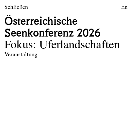
zum Inhalt springen
TU Wien
Schließen
En
Landschaftsarchitektur un
Österreichische
Leitbild
Seenkonferenz 2026
Lehre
Fokus: Uferlandschaften
Forschungsprojekte
Veranstaltung
Publikationen
Archiv
Erasmus
Team
Kontakt
Impressum