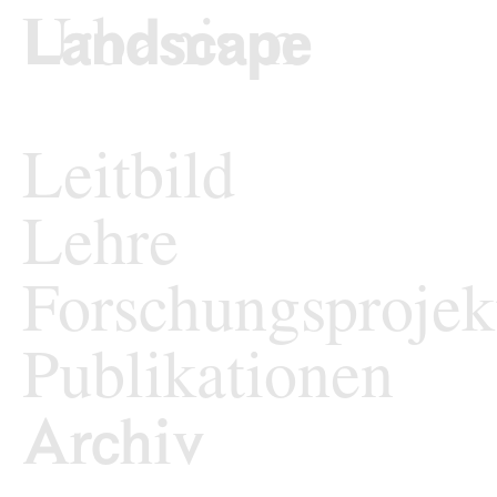
zum Inhalt springen
TU Wi
Landschaftsarchi
Leitbild
Lehre
Forschungsprojek
Publikationen
Archiv