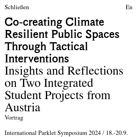
zum Inhalt springen
TU Wien
Schließen
En
Landschaftsarchitektur un
Co-creating Climate
Leitbild
Resilient Public Spaces
Lehre
Through Tactical
Forschungsprojekte
Interventions
Publikationen
Insights and Reflections
Archiv
on Two Integrated
Erasmus
Student Projects from
Team
Austria
Kontakt
Vortrag
Impressum
International Parklet Symposium 2024 / 18.-20.9.