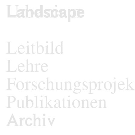
zum Inhalt springen
TU Wi
Landschaftsarchi
Leitbild
Lehre
Forschungsprojek
Publikationen
Archiv