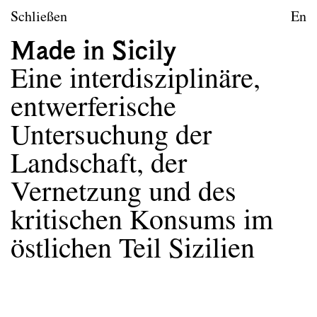
zum Inhalt springen
TU Wien
Schließen
En
Landschaftsarchitektur un
Made in Sicily
Leitbild
Eine interdisziplinäre,
Lehre
entwerferische
Forschungsprojekte
Untersuchung der
Publikationen
Landschaft, der
Archiv
Vernetzung und des
kritischen Konsums im
Archiv
Semester
östlichen Teil Sizilien
Dokumentationen
Erasmus